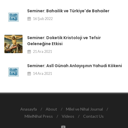
Seminer: Bahailik ve Türkiye'de Bahailer
16 Şub 2022
Seminer: Doketik Kristoloji ve Tefsir
Geleneğine Etkisi
21 Ara 2021
Seminer: Aslî Günah Anlayışının Yahudi Kökeni
14 Ara 2021
Anasayfa
/
About
/
Milel ve Nihal Journal
/
MilelNihal Press
/
Videos
/
Contact Us