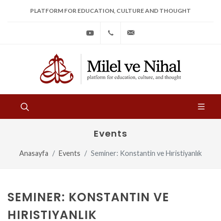
PLATFORM FOR EDUCATION, CULTURE AND THOUGHT
Youtube
+90
bilgi@milelvenihal.org
(212)
533
97
31
Events
Anasayfa
Events
Seminer: Konstantin ve Hıristiyanlık
SEMINER: KONSTANTIN VE
HIRISTIYANLIK