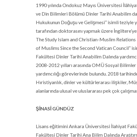
1990 yılında Ondokuz Mayıs Üniversitesi İlâhiya
ve Din Bilimleri Bölümü Dinler Tarihi Anabilim da
Hukukunun Doğuşu ve Gelişmesi” isimli teziyle 
tarafından doktorasını yapmak üzere İngiltere’ye
The Study Islam and Christian-Muslim Relation
of Muslims Since the Second Vatican Council” is
Fakültesi Dinler Tarihi Anabilim Dalında yardımcı
2008-2012 yılları arasında OMÜ Sosyal Bilimler 
yardımcılığı görevlerinde bulundu. 2018 tarihind
Hıristiyanlık, dinler ve kültürlerarası ilişkiler, M
alanlarında ulusal ve uluslararası pek çok çalışma
ŞİNASİ GÜNDÜZ
Lisans eğitimini Ankara Üniversitesi İlahiyat Fa
Fakültesi Dinler Tarihi Ana Bilim Dalında Araştı