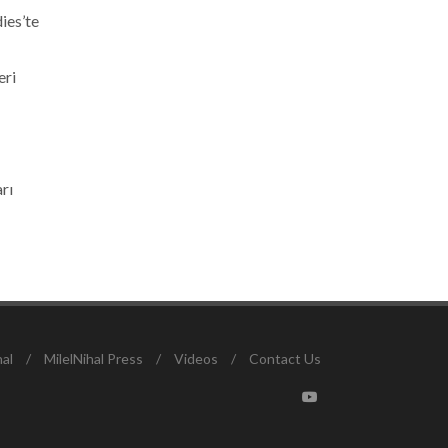
ies’te
eri
arı
nal
/
MilelNihal Press
/
Videos
/
Contact Us