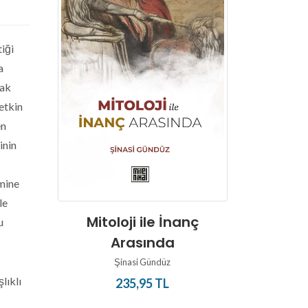
tiği
a
mak
etkin
en
inin
emine
le
Işığın 
Mitoloji ile İnanç
u
Gnosti
Arasında
M
Şinasi Gündüz
2
lıklı
235,95 TL