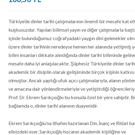
Türkiye’de dinler tarihi çalışmalarının önemli bir mesafe kat et
kuşkusuzdur. Yapılan bilimsel yayın ve diğer çalışmalarla başt
içinde bulunduğumuz coğrafyadaki yaygın dini gelenekler ol
üzere dinler tarihinin neredeyse hemen her alanında yetişmiş y
bilim insanları dikkate alındığında dinler tarihi biliminde gelin
mesafe daha iyi anlaşılacaktır. Şüphesiz Türkiye’de dinler tarih
akademik bir disiplin olarak gelişiminde birçok kişinin katkısı
olmuştur. Ancak yaptığı ufuk açıcı çalışmalarıyla, alanın yönt
ve amacına dair yönlendirmeleriyle ve yetiştirdiği öğrencileriy
Prof. Dr. Ekrem Sarıkçıoğlu bu konuda özel bir yere sahiptir. B
bağlamda o, dinler tarihi alanının duayenidir.
Ekrem Sarıkçıoğlu’na ithafen hazırlanan Din, İnanç ve Ritüel baş
elinizdeki eser, Sarıkçıoğlu hocanın akademik kişiliğine ve