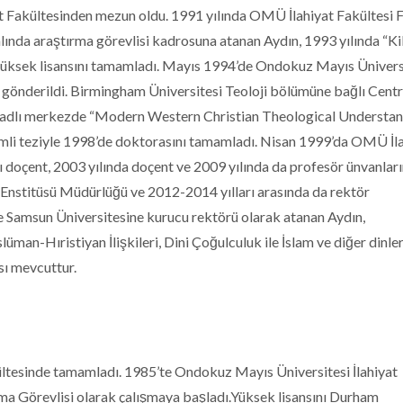
t Fakültesinden mezun oldu. 1991 yılında OMÜ İlahiyat Fakültesi F
lında araştırma görevlisi kadrosuna atanan Aydın, 1993 yılında “Ki
yüksek lisansını tamamladı. Mayıs 1994’de Ondokuz Mayıs Ünivers
 gönderildi. Birmingham Üniversitesi Teoloji bölümüne bağlı Centr
s adlı merkezde “Modern Western Christian Theological Understa
imli teziyle 1998’de doktorasını tamamladı. Nisan 1999’da OMÜ İl
 doçent, 2003 yılında doçent ve 2009 yılında da profesör ünvanların
Enstitüsü Müdürlüğü ve 2012-2014 yılları arasında da rektör
e Samsun Üniversitesine kurucu rektörü olarak atanan Aydın,
üslüman-Hıristiyan İlişkileri, Dini Çoğulculuk ile İslam ve diğer dinle
sı mevcuttur.
kültesinde tamamladı. 1985’te Ondokuz Mayıs Üniversitesi İlahiyat
rma Görevlisi olarak çalışmaya başladı.Yüksek lisansını Durham