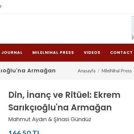
T
L JOURNAL
MILELNIHAL PRESS
VIDEOS
CONTACT
ıkçıoğlu'na Armağan
Anasayfa
MilelNihal Press
Din, İnanç ve Ritüel: Ekrem
Sarıkçıoğlu'na Armağan
Mahmut Aydın & Şinasi Gündüz
166,50 TL