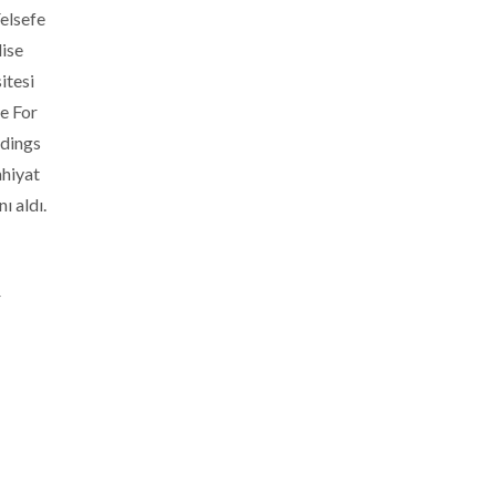
elsefe
lise
itesi
e For
ndings
ahiyat
ı aldı.
r