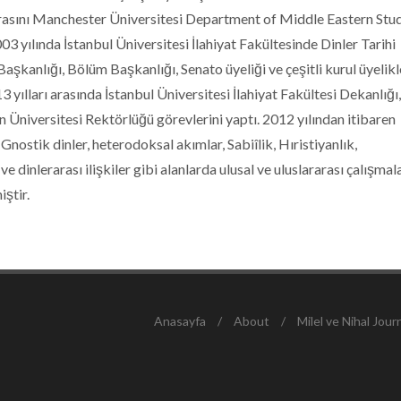
orasını Manchester Üniversitesi Department of Middle Eastern Stud
3 yılında İstanbul Üniversitesi İlahiyat Fakültesinde Dinler Tarihi
aşkanlığı, Bölüm Başkanlığı, Senato üyeliği ve çeşitli kurul üyelikl
yılları arasında İstanbul Üniversitesi İlahiyat Fakültesi Dekanlığı,
n Üniversitesi Rektörlüğü görevlerini yaptı. 2012 yılından itibaren
nostik dinler, heterodoksal akımlar, Sabiîlik, Hıristiyanlık,
ve dinlerarası ilişkiler gibi alanlarda ulusal ve uluslararası çalışmal
iştir.
Anasayfa
/
About
/
Milel ve Nihal Jour