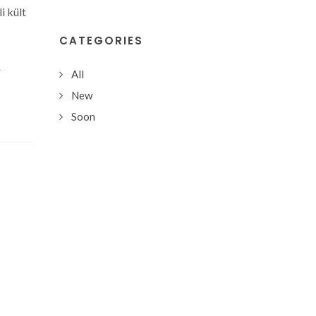
i kült
CATEGORIES
r
All
New
Soon