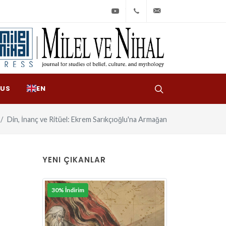
Youtube
+90
bilgi@milelvenihal
(212)
533
97
 US
EN
31
Din, İnanç ve Ritüel: Ekrem Sarıkçıoğlu'na Armağan
YENI ÇIKANLAR
30% İndirim
30% İndirim