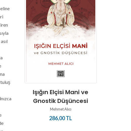
eline
ri
diren
sıyla
 asıl
ya
e
una
rtuluş
Manihe
Işığın Elçisi Mani ve
lnızca
Yaşam
Gnostik Düşüncesi
M
Mehmet Alıcı
e
286,00 TL
de