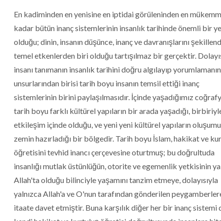
En kadiminden en yenisine en iptidai görüleninden en mükemm
kadar bütün inanç sistemlerinin insanlık tarihinde önemli bir ye
olduğu; dinin, insanın düşünce, inanç ve davranışlarını şekillen
temel etkenlerden biri olduğu tartışılmaz bir gerçektir. Dolayı
insanı tanımanın insanlık tarihini doğru algılayıp yorumlamanın
unsurlarından birisi tarih boyu insanın temsil ettiği inanç
sistemlerinin birini paylaşılmasıdır. İçinde yaşadığımız coğraf
tarih boyu farklı kültürel yapıların bir arada yaşadığı, birbiriyl
etkileşim içinde olduğu, ve yeni yeni kültürel yapıların oluşum
zemin hazırladığı bir bölgedir. Tarih boyu İslam, hakikat ve ku
öğretisini tevhid inancı çerçevesine oturtmuş; bu doğrultuda
insanlığı mutlak üstünlüğün, otorite ve egemenlik yetkisinin ya
Allah'ta olduğu bilinciyle yaşamını tanzim etmeye, dolayısıyla
yalnızca Allah'a ve O'nun tarafından gönderilen peygamberler
itaate davet etmiştir. Buna karşılık diğer her bir inanç sistemi 