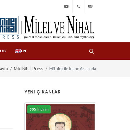
Youtube
+90
bilgi@milelvenihal
(212)
533
97
 US
EN
31
ayfa
MilelNihal Press
Mitoloji ile İnanç Arasında
YENI ÇIKANLAR
30% İndirim
30% İndirim