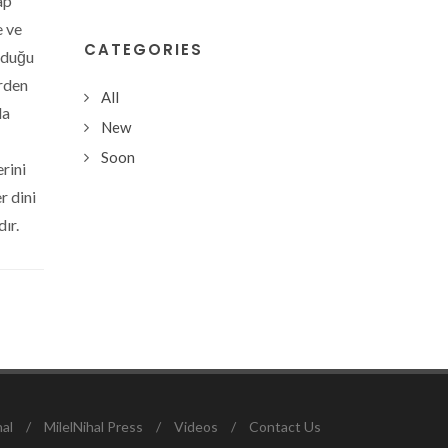
ap
e ve
CATEGORIES
lduğu
erden
All
la
New
Soon
erini
r dini
ır.
nal
/
MilelNihal Press
/
Videos
/
Contact Us