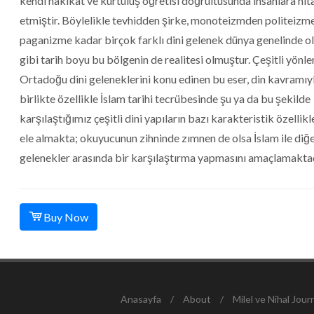
kendi hakikat ve kurtuluş öğretisi doğrultusunda insanlara hit
etmiştir. Böylelikle tevhidden şirke, monoteizmden politeizm
paganizme kadar birçok farklı dini gelenek dünya genelinde o
gibi tarih boyu bu bölgenin de realitesi olmuştur. Çeşitli yönl
Ortadoğu dini geleneklerini konu edinen bu eser, din kavramıy
birlikte özellikle İslam tarihi tecrübesinde şu ya da bu şekilde
karşılaştığımız çeşitli dini yapıların bazı karakteristik özellikl
ele almakta; okuyucunun zihninde zımnen de olsa İslam ile diğe
gelenekler arasında bir karşılaştırma yapmasını amaçlamaktad
Buy Now
Anasayfa
/
About
/
Milel ve Nihal Jour