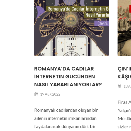
ROMANYA’DA CADILAR
ÇIN’
İNTERNETIN GÜCÜNDEN
KÂŞI
NASIL YARARLANIYORLAR?
18 A
19 Aug 2022
Firas A
Romanyalı cadılardan oluşan bir
Yalçın'
ailenin internetin imkanlarından
Müslüm
faydalanarak dünyanın dört bir
sizler