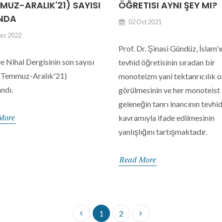
MUZ-ARALIK'21) SAYISI
ÖĞRETISI AYNI ŞEY MI?
NDA
02 Oct 2021
ec 2022
Prof. Dr. Şinasi Gündüz, İslam'ı
e Nihal Dergisinin son sayısı
tevhid öğretisinin sıradan bir
 Temmuz-Aralık'21)
monoteizm yani tektanrıcılık o
ndı.
görülmesinin ve her monoteist
geleneğin tanrı inancının tevhi
More
kavramıyla ifade edilmesinin
yanlışlığını tartışmaktadır.
Read More
1
2