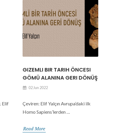
GIZEMLI BIR TARIH ÖNCESI
GÖMÜ ALANINA GERI DÖNÜŞ
02 Jun 2022
 Elif
Çeviren: Elif Yalçın Avrupa’daki ilk
Homo Sapiens’lerden …
Read More