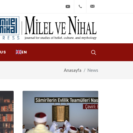
Youtube
+90
bilgi@milelvenihal
(212)
533
97
 US
EN
31
Anasayfa
News