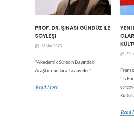
PROF. DR. ŞINASI GÜNDÜZ ILE
YENİ
SÖYLEŞI
OLAR
KÜLT
14 Mar 2023
30 J
"Akademik Sürecin Başındaki
Fransı
Araştırmacılara Tavsiyeler"
"Is Eur
Read More
çerçev
kültürü
Read 