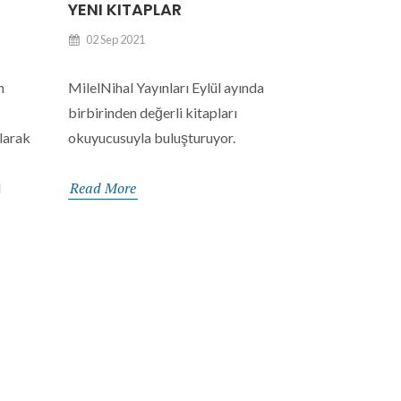
YENI KITAPLAR
02 Sep 2021
n
MilelNihal Yayınları Eylül ayında
birbirinden değerli kitapları
larak
okuyucusuyla buluşturuyor.
Read More
d