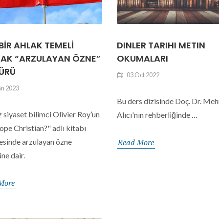
 BİR AHLAK TEMELİ
DINLER TARIHI METIN
AK “ARZULAYAN ÖZNE”
OKUMALARI
ÜRÜ
03 Oct 2022
an 2023
Bu ders dizisinde Doç. Dr. Me
z siyaset bilimci Olivier Roy’un
Alıcı'nın rehberliğinde …
ope Christian?" adlı kitabı
esinde arzulayan özne
Read More
ne dair.
More