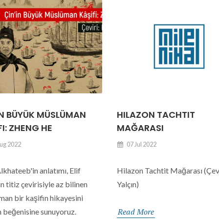
IN BÜYÜK MÜSLÜMAN
HILAZON TACHTIT
FI: ZHENG HE
MAĞARASI
ug 2022
07 Jul 2022
lkhateeb'in anlatımı, Elif
Hilazon Tachtit Mağarası (Çev.
ın titiz çevirisiyle az bilinen
Yalçın)
an bir kaşifin hikayesini
Read More
in beğenisine sunuyoruz.