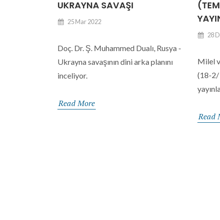
UKRAYNA SAVAŞI
(TEM
YAYI
25 Mar 2022
28 D
Doç. Dr. Ş. Muhammed Dualı, Rusya -
Milel v
Ukrayna savaşının dini arka planını
(18-2/
inceliyor.
yayınla
Read More
Read 