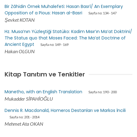
Bir Zâhidin Örnek Muhalefeti: Hasan Basrî/ An Exemplary
Opposition of a Pious: Hasan al-Basri
Sayfa no: 134 - 147
Şevket KOTAN
Hz. Musa’nın Yüzleştiği Statüko: Kadim Mısır’ın Ma’at Doktrini/
The Status quo that Moses Faced: The Ma’at Doctrine of
Ancient Egypt
Sayfa no: 149 - 169
Hakan OLGUN
Kitap Tanıtım ve Tenkitler
Manetho, with an English Translation
Sayfa no: 190 - 200
Mukadder SİPAHİOĞLU
Dennis R. Macdonald, Homeros Destanları ve Markos İncili
Sayfa no: 201 - 2014
Mehmet Ata OKAN