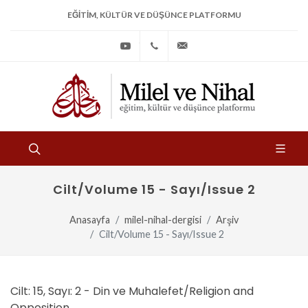
EĞITIM, KÜLTÜR VE DÜŞÜNCE PLATFORMU
Youtube
+90
bilgi@milelvenihal.org
(212)
533
97
31
Cilt/Volume 15 - Sayı/Issue 2
Anasayfa
milel-nihal-dergisi
Arşiv
Cilt/Volume 15 - Sayı/Issue 2
Cilt: 15, Sayı: 2 - Din ve Muhalefet/Religion and
Opposition