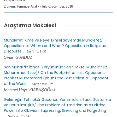
Dönem: Temmuz-Aralık / July-December, 2018
Araştırma Makalesi
Muhalefet, Kime ve Neye: Dinsel Söylemde Muhalefet/
Opposition; to Whom and What? Opposition in Religious
Discourse
Sayfa no: 8 - 33
Şinasi GÜNDÜZ
Son Muhalifin İzinde: Yeryüzünün Son “Göksel Muhalifi” Hz.
Muhammed (sav)/ On the Footprint of Last Opponent:
Prophet Muhammad (pbuh) the Last Celestial Opponent
of the World
Sayfa no: 34 - 49
Mehmet Hayri KIRBAŞOĞLU
Geleneğin Tahripkâr Gücünün Yansımaları: Baskı, Susturma
ve Unutulmuşluk/ The Problem of Tradition as a Drifting
Power into Oblivion: Supressing, Silencing and Forgetting
Sayfa no: 51 - 59