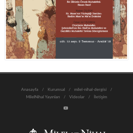
Anasayfa
/
Kurumsal
/
milel-nihal-dergisi
/
MilelNihal Yayınları
/
Videolar
/
İletişim