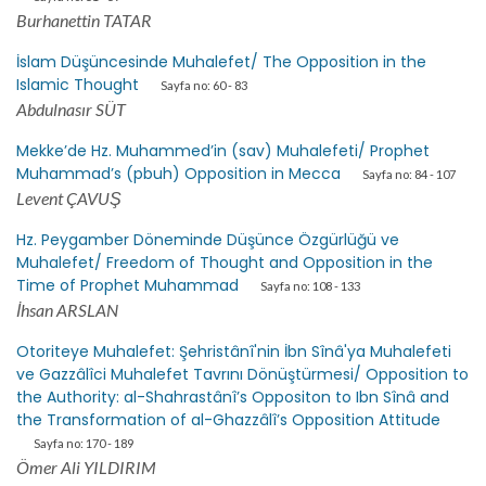
Burhanettin TATAR
İslam Düşüncesinde Muhalefet/ The Opposition in the
Islamic Thought
Sayfa no: 60 - 83
Abdulnasır SÜT
Mekke’de Hz. Muhammed’in (sav) Muhalefeti/ Prophet
Muhammad’s (pbuh) Opposition in Mecca
Sayfa no: 84 - 107
Levent ÇAVUŞ
Hz. Peygamber Döneminde Düşünce Özgürlüğü ve
Muhalefet/ Freedom of Thought and Opposition in the
Time of Prophet Muhammad
Sayfa no: 108 - 133
İhsan ARSLAN
Otoriteye Muhalefet: Şehristânî'nin İbn Sînâ'ya Muhalefeti
ve Gazzâlîci Muhalefet Tavrını Dönüştürmesi/ Opposition to
the Authority: al-Shahrastânî’s Oppositon to Ibn Sînâ and
the Transformation of al-Ghazzâlî’s Opposition Attitude
Sayfa no: 170 - 189
Ömer Ali YILDIRIM