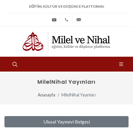
EĞITIM, KÜLTÜR VE DÜŞÜNCE PLATFORMU
Youtube
+90
bilgi@milelvenihal.org
(212)
533
97
31
MilelNihal Yayınları
Anasayfa
MilelNihal Yayınları
Ulusal Yayınevi Belgesi