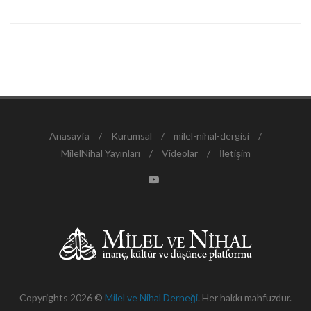
Anasayfa
/
Kurumsal
/
milel-nihal-dergisi
/
MilelNihal Yayınları
/
Videolar
/
İletişim
Copyrights 2026 ©
Milel ve Nihal Derneği
. Her hakkı mahfuzdur.