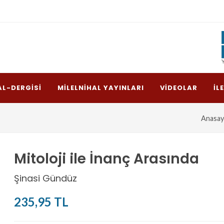
AL-DERGISI
MILELNIHAL YAYINLARI
VIDEOLAR
İL
Anasay
Mitoloji ile İnanç Arasında
Şinasi Gündüz
235,95 TL