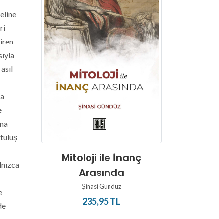
eline
ri
diren
sıyla
 asıl
ya
e
una
rtuluş
Işığın 
Mitoloji ile İnanç
lnızca
Gnosti
Arasında
M
Şinasi Gündüz
e
2
235,95 TL
de