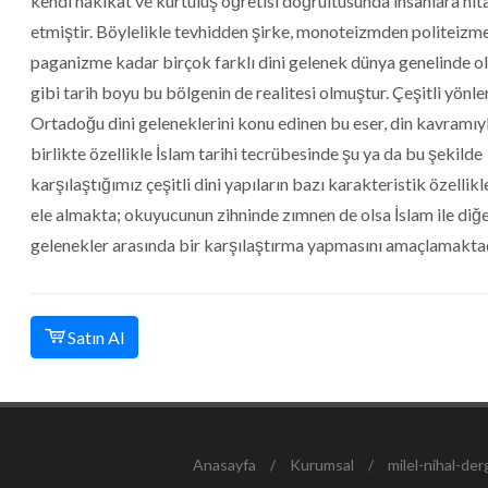
kendi hakikat ve kurtuluş öğretisi doğrultusunda insanlara hit
etmiştir. Böylelikle tevhidden şirke, monoteizmden politeizm
paganizme kadar birçok farklı dini gelenek dünya genelinde o
gibi tarih boyu bu bölgenin de realitesi olmuştur. Çeşitli yönl
Ortadoğu dini geleneklerini konu edinen bu eser, din kavramıy
birlikte özellikle İslam tarihi tecrübesinde şu ya da bu şekilde
karşılaştığımız çeşitli dini yapıların bazı karakteristik özellikl
ele almakta; okuyucunun zihninde zımnen de olsa İslam ile diğe
gelenekler arasında bir karşılaştırma yapmasını amaçlamaktad
Satın Al
Anasayfa
/
Kurumsal
/
milel-nihal-derg