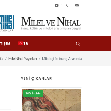
Youtube
+90
bilgi@milelvenihal
(212)
533
97
ETIŞIM
TR
31
fa
MilelNihal Yayınları
Mitoloji ile İnanç Arasında
YENI ÇIKANLAR
30% İndirim
30% İndirim