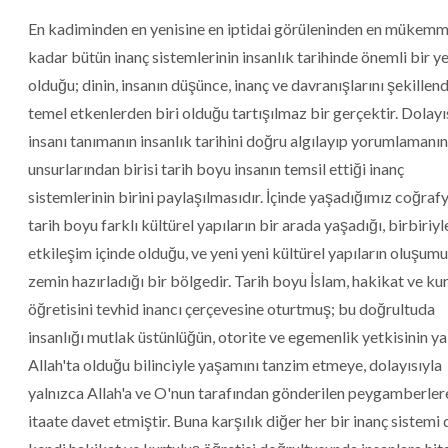
En kadiminden en yenisine en iptidai görüleninden en mükemm
kadar bütün inanç sistemlerinin insanlık tarihinde önemli bir ye
olduğu; dinin, insanın düşünce, inanç ve davranışlarını şekillen
temel etkenlerden biri olduğu tartışılmaz bir gerçektir. Dolayı
insanı tanımanın insanlık tarihini doğru algılayıp yorumlamanın
unsurlarından birisi tarih boyu insanın temsil ettiği inanç
sistemlerinin birini paylaşılmasıdır. İçinde yaşadığımız coğraf
tarih boyu farklı kültürel yapıların bir arada yaşadığı, birbiriyl
etkileşim içinde olduğu, ve yeni yeni kültürel yapıların oluşum
zemin hazırladığı bir bölgedir. Tarih boyu İslam, hakikat ve ku
öğretisini tevhid inancı çerçevesine oturtmuş; bu doğrultuda
insanlığı mutlak üstünlüğün, otorite ve egemenlik yetkisinin ya
Allah'ta olduğu bilinciyle yaşamını tanzim etmeye, dolayısıyla
yalnızca Allah'a ve O'nun tarafından gönderilen peygamberler
itaate davet etmiştir. Buna karşılık diğer her bir inanç sistemi 