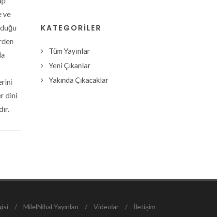
ap
e ve
lduğu
KATEGORILER
erden
Tüm Yayınlar
la
Yeni Çıkanlar
Yakında Çıkacaklar
erini
r dini
ır.
isi
/
MilelNihal Yayınları
/
Videolar
/
İletişim