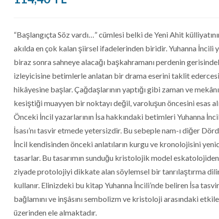
“Başlangıçta Söz vardı…” cümlesi belki de Yeni Ahit külliyatını
akılda en çok kalan şiirsel ifadelerinden biridir. Yuhanna İncili y
biraz sonra sahneye alacağı başkahramanı perdenin gerisinde
izleyicisine betimlerle anlatan bir drama eserini taklit ederces
hikâyesine başlar. Çağdaşlarının yaptığı gibi zaman ve mekân
kesiştiği muayyen bir noktayı değil, varoluşun öncesini esas alı
Önceki İncil yazarlarının İsa hakkındaki betimleri Yuhanna İncil
İsası’nı tasvir etmede yetersizdir. Bu sebeple nam-ı diğer Dör
İncil kendisinden önceki anlatıların kurgu ve kronolojisini yeni
tasarlar. Bu tasarımın sunduğu kristolojik model eskatolojide
ziyade protolojiyi dikkate alan söylemsel bir tanrılaştırma dili
kullanır. Elinizdeki bu kitap Yuhanna İncili’nde beliren İsa tasvi
bağlamını ve inşâsını sembolizm ve kristoloji arasındaki etkil
üzerinden ele almaktadır.