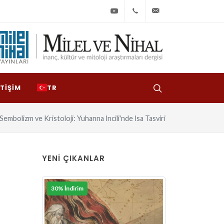
Youtube
+90
bilgi@milelvenihal
(212)
533
97
ETIŞIM
TR
31
Sembolizm ve Kristoloji: Yuhanna İncili'nde İsa Tasviri
YENI ÇIKANLAR
30% İndirim
30% İndirim