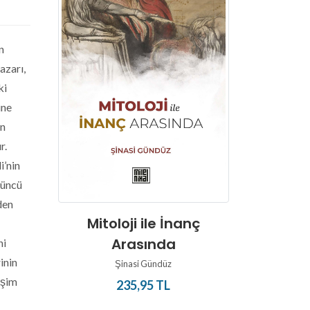
n
azarı,
ki
ine
ın
r.
i’nin
düncü
den
Işığın 
Mitoloji ile İnanç
n
Gnosti
Arasında
ni
M
rinin
Şinasi Gündüz
2
eşim
235,95 TL