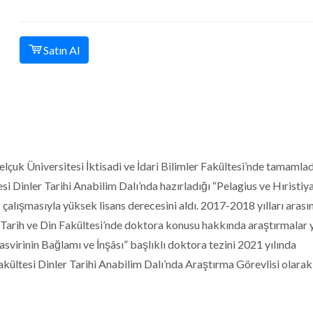
Satın Al
elçuk Üniversitesi İktisadi ve İdari Bilimler Fakültesi’nde tamamlad
esi Dinler Tarihi Anabilim Dalı’nda hazırladığı “Pelagius ve Hıristiy
z çalışmasıyla yüksek lisans derecesini aldı. 2017-2018 yılları arası
i, Tarih ve Din Fakültesi’nde doktora konusu hakkında araştırmalar y
asvirinin Bağlamı ve İnşâsı” başlıklı doktora tezini 2021 yılında
akültesi Dinler Tarihi Anabilim Dalı’nda Araştırma Görevlisi olarak