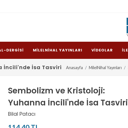
AL-DERGISI
MILELNIHAL YAYINLARI
VIDEOLAR
İL
İncili'nde İsa Tasviri
Anasayfa
MilelNihal Yayınları
Sembolizm ve Kristoloji:
Yuhanna İncili'nde İsa Tasviri
Bilal Patacı
114,40 TL