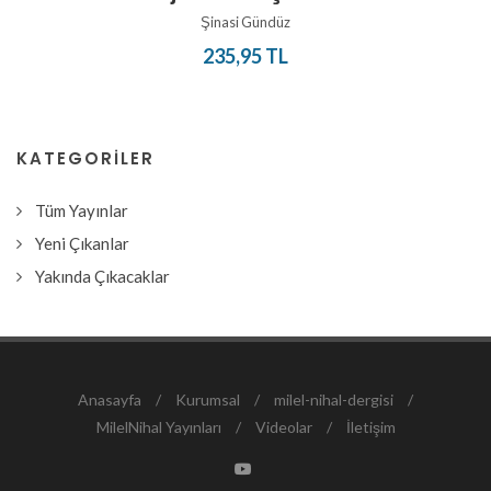
Şinasi Gündüz
235,95 TL
KATEGORILER
Tüm Yayınlar
Yeni Çıkanlar
Yakında Çıkacaklar
Anasayfa
/
Kurumsal
/
milel-nihal-dergisi
/
MilelNihal Yayınları
/
Videolar
/
İletişim