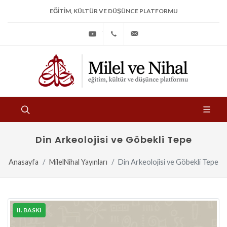
EĞITIM, KÜLTÜR VE DÜŞÜNCE PLATFORMU
Youtube
+90
bilgi@milelvenihal.org
(212)
533
97
31
Din Arkeolojisi ve Göbekli Tepe
Anasayfa
MilelNihal Yayınları
Din Arkeolojisi ve Göbekli Tepe
II. BASKI