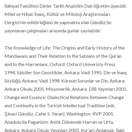
İlahiyat Fakültesi Dinler Tarihi Anabilim Dalı öğretim üyesidir.
Milel ve Nihal: İnanç, Kültür ve Mitoloji Araştırmaları
Dergisi'nin editörlüğünü de yapmakta olan Gündüz’ün
yayınlanan çalışmaları arasında şunlar sayılabilir:
The Knowledge of Life: The Origins and Early History of the
Mandaeans and Their Relation to the Sabians of the Qur’an
and to the Harranians, Oxford: Oxford Univeristy Press
1994. Sâbiîler Son Gnostikler, Ankara: Vadi 1995. Din ve İnanç
Sözlüğü, Ankara: Vadi 1998. Küresel Sorunlar ve Din, Ankara:
Ankara Okulu 2005. Misyonerlik, Ankara: DİB Yayınları 2005.
Change and Essence: Dialectical Relations Between Change
and Continuity in the Turkish Intellectual Tradition (eds.
Şinasi Gündüz, Cafer S. Yaran), Washington: RVP 2005.
Anadolu’da Paganizm: Antik Dönemde Harran ve Urfa,
Ankara: Ankara Okulu Yayınları 2005. Kur’an’ı Anlamak: İlahi