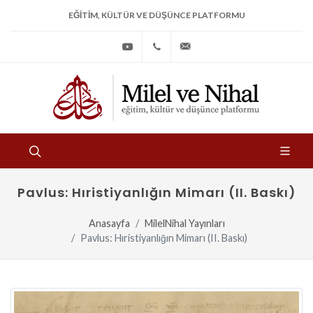
EĞITIM, KÜLTÜR VE DÜŞÜNCE PLATFORMU
Youtube
+90
bilgi@milelvenihal.org
(212)
533
97
31
Pavlus: Hıristiyanlığın Mimarı (II. Baskı)
Anasayfa
MilelNihal Yayınları
Pavlus: Hıristiyanlığın Mimarı (II. Baskı)