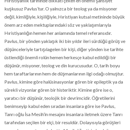
Hıristiyanlık tarihinde dikkati çeken en önemli şahsiyet
kuşkusuz Pavlus’tur. O yalnızca bir teolog ya da misyoner
değil, kimliğiyle, kişiliğiyle, Hıristiyan kutsal metininde büyük
önem arz eden mektuplarındaki söz ve yaklaşımlarıyla
Hıristiyanlığın hemen her anlamında temel referansıdır.
Pavlus, bir yönden yaklaşık iki bin yıldır ileri sürdüğü görüş ve
düşünceleriyle tartışılagelen bir kişi, diğer yönden ise tarihte
üstlendiği önemli rolün hemen herkesçe kabul edildiği bir
düşünür, misyoner, teolog ve din kurucusudur. O, tarih boyu
hem taraftarlarının hem de düşmanlarının ilgi odağı olmuştur.
Pavlus, kimine göre halüsinasyonlar gören bir epileptik ya da
sürekli vizyonlar gören bir histeriktir. Kimine göre ise o,
yaratıcı bir düşünür, teolojik bir devrimcidir. Öğretilerini
benimseyip kabul eden sıradan insanlara göre ise Pavlus,
Tanrı oğlu İsa Mesih’in mesajını insanlara iletmek üzere Tanrı
tarafından seçilen bir elçi, bir resuldür. Dolayısıyla görüşleri