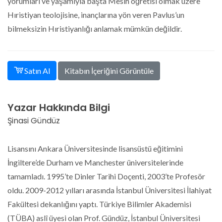
yorumları ve yaşamıyla başta Mesih öğretisi olmak üzere
Hıristiyan teolojisine, inançlarına yön veren Pavlus’un
bilmeksizin Hıristiyanlığı anlamak mümkün değildir.
Kitabın İçeriğini Görüntüle
Satın Al
Yazar Hakkında Bilgi
Şinasi Gündüz
Lisansını Ankara Üniversitesinde lisansüstü eğitimini
İngiltere’de Durham ve Manchester üniversitelerinde
tamamladı. 1995’te Dinler Tarihi Doçenti, 2003’te Profesör
oldu. 2009-2012 yılları arasında İstanbul Üniversitesi İlahiyat
Fakültesi dekanlığını yaptı. Türkiye Bilimler Akademisi
(TÜBA) aslî üyesi olan Prof. Gündüz, İstanbul Üniversitesi