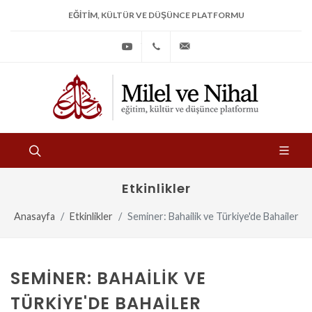
EĞITIM, KÜLTÜR VE DÜŞÜNCE PLATFORMU
Youtube
+90
bilgi@milelvenihal.org
(212)
533
97
31
Etkinlikler
Anasayfa
Etkinlikler
Seminer: Bahailik ve Türkiye'de Bahailer
SEMINER: BAHAILIK VE
TÜRKIYE'DE BAHAILER