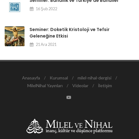
Seminer: Bahailik ve Türkiye'de Bahailer
16 Şub 2022
Seminer: Doketik Kristoloji ve Tefsir
Geleneğine Etkisi
21 Ara 2021
Anasayfa
/
Kurumsal
/
milel-nihal-dergisi
/
MilelNihal Yayınları
/
Videolar
/
İletişim