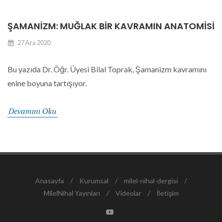
ŞAMANIZM: MUĞLAK BIR KAVRAMIN ANATOMISI
27 Ara 2020
Bu yazıda Dr. Öğr. Üyesi Bilal Toprak, Şamanizm kavramını
enine boyuna tartışıyor.
Devamını Oku
Anasayfa
/
Kurumsal
/
milel-nihal-dergisi
/
MilelNihal Yayınları
/
Videolar
/
İletişim