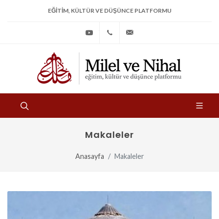
EĞITIM, KÜLTÜR VE DÜŞÜNCE PLATFORMU
Youtube
+90
bilgi@milelvenihal.org
(212)
533
97
31
Makaleler
Anasayfa
Makaleler