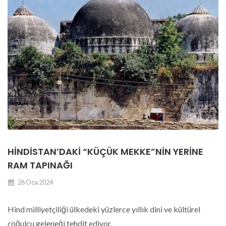
HINDISTAN’DAKI “KÜÇÜK MEKKE”NIN YERINE
RAM TAPINAĞI
26 Oca 2024
Hind milliyetçiliği ülkedeki yüzlerce yıllık dini ve kültürel
çoğulcu geleneği tehdit ediyor.