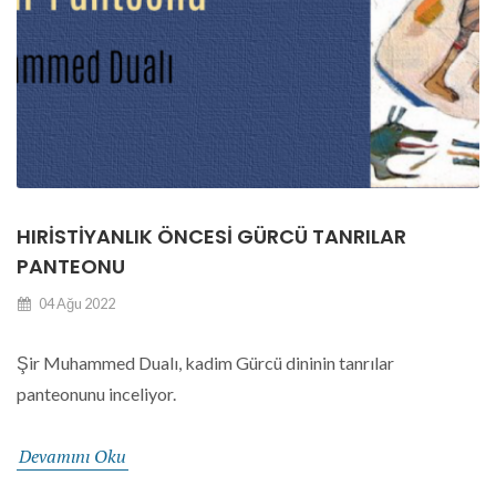
HIRISTIYANLIK ÖNCESI GÜRCÜ TANRILAR
PANTEONU
04 Ağu 2022
Şir Muhammed Dualı, kadim Gürcü dininin tanrılar
panteonunu inceliyor.
Devamını Oku