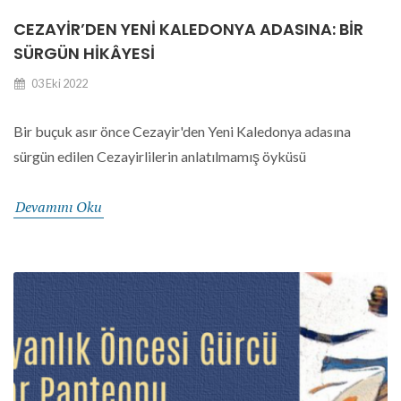
CEZAYIR’DEN YENI KALEDONYA ADASINA: BIR
SÜRGÜN HIKÂYESI
03 Eki 2022
Bir buçuk asır önce Cezayir'den Yeni Kaledonya adasına
sürgün edilen Cezayirlilerin anlatılmamış öyküsü
Devamını Oku