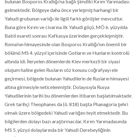
bulunan Bosporos Krallığı’na bağlı şimdiki Kırım Yarımadası
gelmektedir. Bölgeye daha önce yerleşmiş harhangi bir
Yahudi grubunun varlığı ile ilgili farklı görüşler mevcuttur.
Buna göre Kırım ve civarına ilk Yahudi göçü, MÖ 6. yüzyılda
Babil esareti sonrası Kafkasya üzerinden gerçekleşmiştir.
Roma’nın himayesinde olan Bosporos Krallığı’nın önemli bir
bölümü MS 4. yüzyıl içerisinde Gotların ve Hunların kontrolü
altında idi. İleryelen dönemlerde Kiev merkezli bir siyasi
oluşum haline gelen Rusların söz konusu coğrafyayı ele
geçirmesi, bölgede bulunan Yahudilerin de Rusların himayesi
altına girmesiyle neticelenmiştir. Dolayısıyla Rusya
Yahudilerinin tarihi bu dönemlerden itibaren başlatılmaktadır.
Grek tarihçi Theophanes da (ö. 818) başta Phanagoria şehri
olmak üzere bölgedeki Yahudi varlığını teyit etmektedir. Bu
bilgilerden dolayı bazı araştırmacılar, Kırım Yarımadasında
MS 5. yüzyıl dolaylarında bir Yahudi Derebeyliğinin