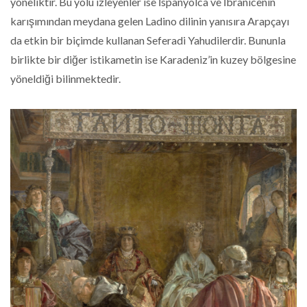
yöneliktir. Bu yolu izleyenler ise İspanyolca ve İbranicenin
karışımından meydana gelen Ladino dilinin yanısıra Arapçayı
da etkin bir biçimde kullanan Seferadi Yahudilerdir. Bununla
birlikte bir diğer istikametin ise Karadeniz’in kuzey bölgesine
yöneldiği bilinmektedir.