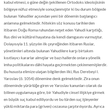
kabul etmesi, o güne değin şekillenen Ortodoks ideolojisinin
bölgeye nüfuz etmesiyle sonuçlanmıştır ki bu durum bölgede
bulunan Yahudiler açısından yeni bir dönemin başlangıcı
anlamına gelmektedir. Nitekim söz konusu tarihlerden
itibaren Doğu Roma ruhundan neşet eden Yahudi karşıtlığı,
Rus dini ve kültürel hayatına da kendi damgasını vurmuştur.
Dolayısıyla 11. yüzyılın ilk çeyreğinden itibaren Ruslar,
yönetimleri altında bulunan Yahudilere karşı birtakım
kısıtlayıcı kararlar almışlar ve bazı hallerde onlara yönelik
imha politikalarını dâhi hayata geçirmekten çekinmemişlerdir.
Bu hususta elimize ulaşan bilgilerden ilki, Rus Derebeyi I.
Yaroslav (ö. 1054) dönemine denk gelmektedir. Zira onun
döneminde yürürlüğe giren ve Yaroslav kanunları olarak da
bilinen uygulamaya göre, bir Yahudiyle cinsel ilişkiye girmek
en büyük suç kabul ediliyordu ve bu türden suç işleyenler
yüklü miktarda para (griven) cezasına çarptırılıyordu. Ayrıca