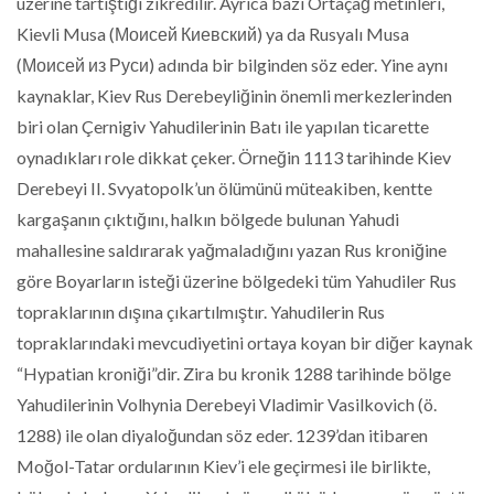
üzerine tartıştığı zikredilir. Ayrıca bazı Ortaçağ metinleri,
Kievli Musa (Моисей Киевский) ya da Rusyalı Musa
(Моисей из Руси) adında bir bilginden söz eder. Yine aynı
kaynaklar, Kiev Rus Derebeyliğinin önemli merkezlerinden
biri olan Çernigiv Yahudilerinin Batı ile yapılan ticarette
oynadıkları role dikkat çeker. Örneğin 1113 tarihinde Kiev
Derebeyi II. Svyatopolk’un ölümünü müteakiben, kentte
kargaşanın çıktığını, halkın bölgede bulunan Yahudi
mahallesine saldırarak yağmaladığını yazan Rus kroniğine
göre Boyarların isteği üzerine bölgedeki tüm Yahudiler Rus
topraklarının dışına çıkartılmıştır. Yahudilerin Rus
topraklarındaki mevcudiyetini ortaya koyan bir diğer kaynak
“Hypatian kroniği”dir. Zira bu kronik 1288 tarihinde bölge
Yahudilerinin Volhynia Derebeyi Vladimir Vasilkovich (ö.
1288) ile olan diyaloğundan söz eder. 1239’dan itibaren
Moğol-Tatar ordularının Kiev’i ele geçirmesi ile birlikte,