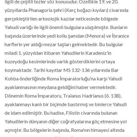
ilgili de çeşitli tezler söz konusudur. Özellikle 19. ve 20.
yüzyıllarda Phanagoria şehri (Kerç boğazı kıyıları) civarında
gerçekleştirilen arkeolojik kazılar neticesinde bölgede
Yahudi varlığı ile ilgili önemli bulgulara ulaşılmıştır. Bunların
başında üzerlerinde yedi kollu şamdan (Menora) ve İbranice
harflerin yer aldığı mezar taşları gelmektedir. Bu bulgular
miladi 1. yüzyıldan itibaren Yahudilerin Karadeniz’in
kuzeydoğu kesimlerinde varlık gösterdiklerini ortaya
koymaktadır. Tarihi kayıtlar MS 132-136 yıllarında Bar
Kohba önderliğinde Roma İmparatorluğu’na karşı Yahudi
ayaklanmasının meydana geldiğini haber vermektedir.
Dönemin Roma İmparatoru, Traianus Hadrianus (ö. 138),
ayaklanmayı kanlı bir biçimde bastırmış ve binlerce Yahudi
de idam edilmiştir. Bu hadise, Filistin civarında bulunan
Yahudilerin dünyanın diğer coğrafyalarına göç etmesine yol
açmıştır. Bu bölgelerin başında, Roma’nın himayesi altında