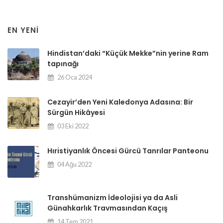
EN YENI
Hindistan’daki “Küçük Mekke”nin yerine Ram
tapınağı
26 Oca 2024
Cezayir’den Yeni Kaledonya Adasına: Bir
Sürgün Hikâyesi
03 Eki 2022
Hıristiyanlık Öncesi Gürcü Tanrılar Panteonu
04 Ağu 2022
Transhümanizm İdeolojisi ya da Asli
Günahkarlık Travmasından Kaçış
14 Tem 2021