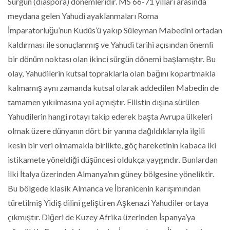
Sürgün (diaspora) dönemleridir. MS 66-71 yılları arasında
meydana gelen Yahudi ayaklanmaları Roma
İmparatorluğu’nun Kudüs’ü yakıp Süleyman Mabedini ortadan
kaldırması ile sonuçlanmış ve Yahudi tarihi açısından önemli
bir dönüm noktası olan ikinci sürgün dönemi başlamıştır. Bu
olay, Yahudilerin kutsal topraklarla olan bağını kopartmakla
kalmamış aynı zamanda kutsal olarak addedilen Mabedin de
tamamen yıkılmasına yol açmıştır. Filistin dışına sürülen
Yahudilerin hangi rotayı takip ederek başta Avrupa ülkeleri
olmak üzere dünyanın dört bir yanına dağıldıklarıyla ilgili
kesin bir veri olmamakla birlikte, göç hareketinin kabaca iki
istikamete yöneldiği düşüncesi oldukça yaygındır. Bunlardan
ilki İtalya üzerinden Almanya’nın güney bölgesine yöneliktir.
Bu bölgede klasik Almanca ve İbranicenin karışımından
türetilmiş Yidiş dilini geliştiren Aşkenazi Yahudiler ortaya
çıkmıştır. Diğeri de Kuzey Afrika üzerinden İspanya’ya