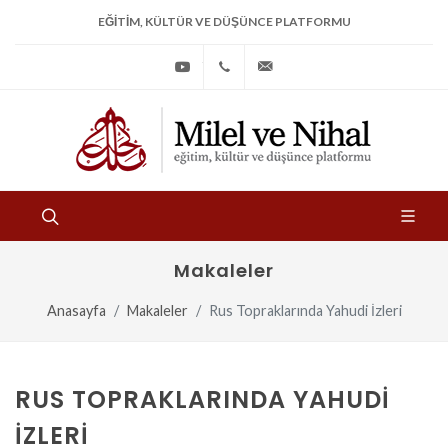
EĞITIM, KÜLTÜR VE DÜŞÜNCE PLATFORMU
Youtube
+90
bilgi@milelvenihal.org
(212)
533
97
31
Makaleler
Anasayfa
Makaleler
Rus Topraklarında Yahudi İzleri
RUS TOPRAKLARINDA YAHUDI
İZLERI