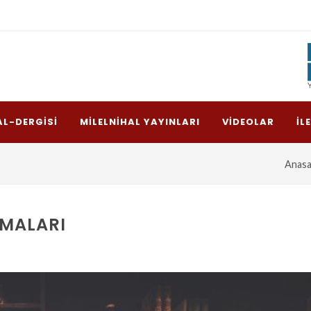
AL-DERGISI
MILELNIHAL YAYINLARI
VIDEOLAR
İL
Anasa
UMALARI