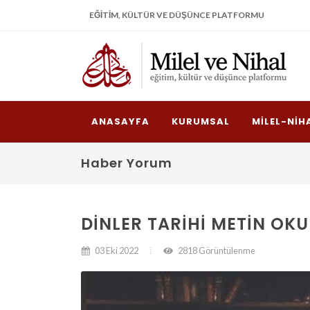
EĞITIM, KÜLTÜR VE DÜŞÜNCE PLATFORMU
ANASAYFA
KURUMSAL
MILEL-NIH
Haber Yorum
DINLER TARIHI METIN OK
03 Eki 2022
2818 Görüntülenme