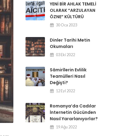
YENİ BİR AHLAK TEMELİ
OLARAK “ARZULAYAN
ÖZNE” KÜLTÜRÜ
30 Oca 2023
Dinler Tarihi Metin
Okumaları
03 Eki 2022
Sâmirîlerin Evlilik
Teamülleri Nasıl
Değişti?
12 Eyl 2022
Romanya’da Cadılar
İnternetin Gücünden
Nasıl Yararlanıyorlar?
19 Ağu 2022