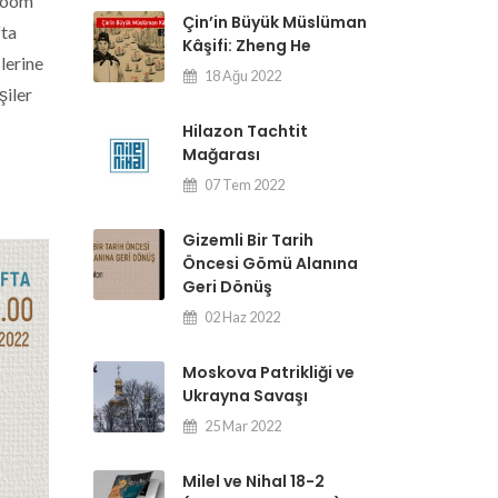
 zoom
Çin’in Büyük Müslüman
fta
Kâşifi: Zheng He
lerine
18 Ağu 2022
şiler
Hilazon Tachtit
Mağarası
07 Tem 2022
Gizemli Bir Tarih
Öncesi Gömü Alanına
Geri Dönüş
02 Haz 2022
Moskova Patrikliği ve
Ukrayna Savaşı
25 Mar 2022
Milel ve Nihal 18-2