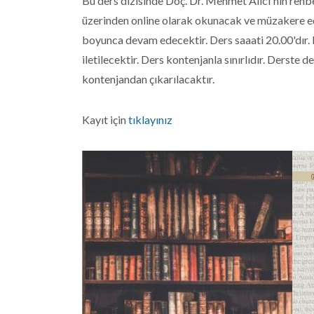
Bu ders dizisinde Doç. Dr. Mehmet Alıcı'nın rehbe
üzerinden online olarak okunacak ve müzakere ed
boyunca devam edecektir. Ders saaati 20.00'dır. D
iletilecektir. Ders kontenjanla sınırlıdır. Derste 
kontenjandan çıkarılacaktır.
Kayıt için
tıklayınız