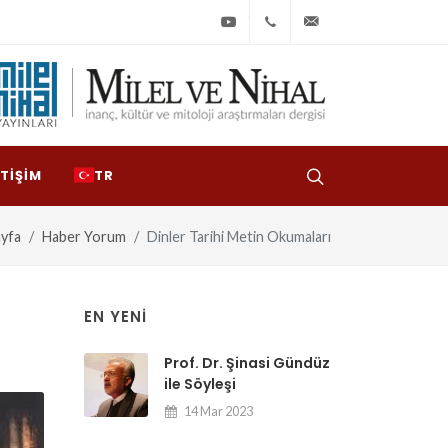
Youtube
+90
bilgi@milelvenihal
(212)
533
97
ETIŞIM
TR
31
yfa
Haber Yorum
Dinler Tarihi Metin Okumaları
EN YENI
Prof. Dr. Şinasi Gündüz
ile Söyleşi
14 Mar 2023