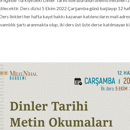
rliğinde Türkiye'deki Dinler Tarihi literatürünün önemli metinleri
ilecektir. Ders dizisi 5 Ekim 2022 Çarşamba günü başlayıp 12 ha
ers linkleri her hafta kayıt hakkı kazanan katılımcıların mail adres
devamlılık şartı aranmakta olup, iki ders üst üste derse katılmayan ki