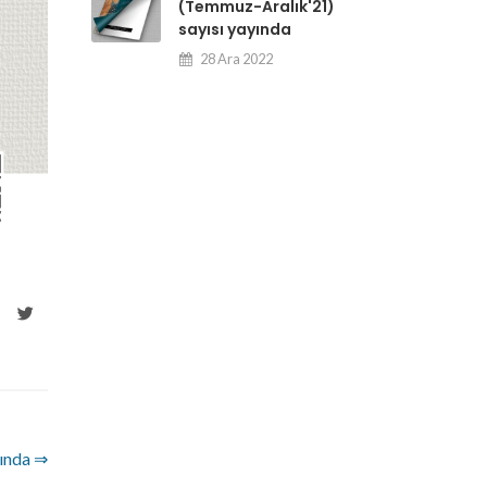
(Temmuz-Aralık'21)
sayısı yayında
28 Ara 2022
yında ⇒